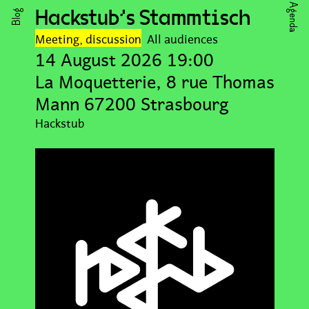
Agenda
Hackstub's Stammtisch
Blog
Meeting, discussion
All audiences
14 August 2026 19:00
La Moquetterie, 8 rue Thomas
Mann 67200 Strasbourg
Hackstub